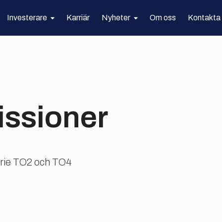
Investerare
Karriär
Nyheter
Om oss
Kontakta
ssioner
erie TO2 och TO4