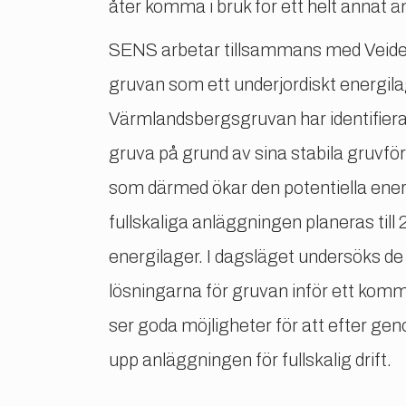
åter komma i bruk för ett helt annat 
SENS arbetar tillsammans med Veidek
gruvan som ett underjordiskt energila
Värmlandsbergsgruvan har identifiera
gruva på grund av sina stabila gruvfö
som därmed ökar den potentiella ene
fullskaliga anläggningen planeras til
energilager. I dagsläget undersöks de
lösningarna för gruvan inför ett kom
ser goda möjligheter för att efter gen
upp anläggningen för fullskalig drift.