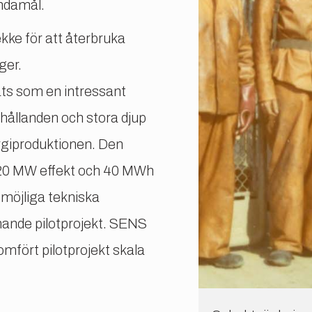
ändamål.
ke för att återbruka
ger.
ts som en intressant
rhållanden och stora djup
rgiproduktionen. Den
l 20 MW effekt och 40 MWh
 möjliga tekniska
mande pilotprojekt. SENS
omfört pilotprojekt skala