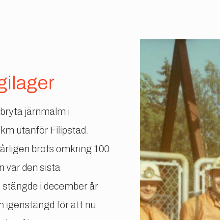
gilager
 bryta järnmalm i
km utanför Filipstad.
 årligen bröts omkring 100
 var den sista
 stängde i december år
h igenstängd för att nu