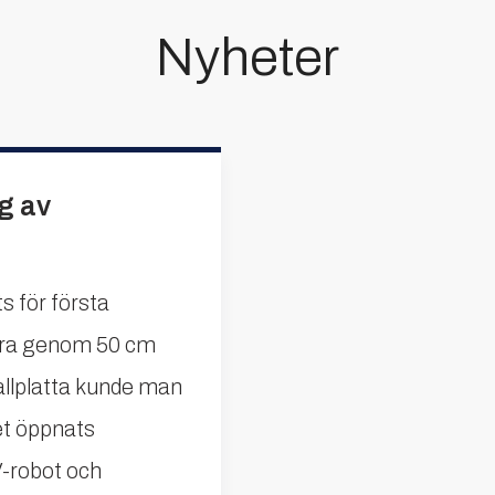
Nyheter
g av
 för första
rra genom 50 cm
llplatta kunde man
tet öppnats
-robot och